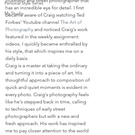
illustrator and street photographer that 
Personal Style Series
has an incredible eye for detail. I first 
My Studio
became aware of Craig watching Ted 
Forbes' Youtube channel 
The Art of 
Photography
 and noticed Craig's work 
featured in the weekly assignment 
videos. I quickly became enthralled by 
his style, that which inspires me on a 
daily basis. 
Craig is a master at taking the ordinary 
and turning it into a piece of art. His 
thoughtful approach to composition of 
quick and quiet moments is evident in 
every photo. Craig's photography feels 
like he's stepped back in time, calling 
to techniques of early street 
photographers but with a new and 
fresh approach. His work has inspired 
me to pay closer attention to the world 