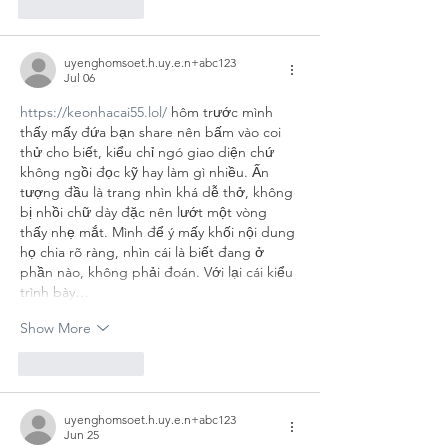
Like
Reply
uyenghomsoet.h.uy.e.n+abc123
Jul 06
https://keonhacai55.lol/
 hôm trước mình 
thấy mấy đứa bạn share nên bấm vào coi 
thử cho biết, kiểu chỉ ngó giao diện chứ 
không ngồi đọc kỹ hay làm gì nhiều. Ấn 
tượng đầu là trang nhìn khá dễ thở, không 
bị nhồi chữ dày đặc nên lướt một vòng 
thấy nhẹ mắt. Mình để ý mấy khối nội dung 
họ chia rõ ràng, nhìn cái là biết đang ở 
phần nào, không phải đoán. Với lại cái kiểu 
trình bày…
Show More
Like
Reply
uyenghomsoet.h.uy.e.n+abc123
Jun 25