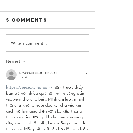
5 Comments
Write a comment...
Featured
Feature
Photographer
Photogr
Series 006 -
Series 00
Newest
Luca Piras
Derrick 
savannapatt.er.s.on.7.0.4
Jul 28
https://soicauxsmb.com/
 hôm trước thấy 
bạn bè nói nhiều quá nên mình cũng bấm 
vào xem thử cho biết. Mình chỉ lướt nhanh 
thôi chứ không ngồi đọc kỹ, chủ yếu xem 
cách họ làm giao diện với sắp xếp thông 
tin ra sao. Ấn tượng đầu là nhìn khá sáng 
sủa, không bị rối mắt, kéo xuống cũng dễ 
theo dõi. Mấy phần dữ liệu họ để theo kiểu 