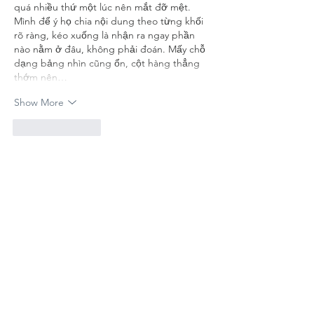
quá nhiều thứ một lúc nên mắt đỡ mệt. 
Mình để ý họ chia nội dung theo từng khối 
rõ ràng, kéo xuống là nhận ra ngay phần 
nào nằm ở đâu, không phải đoán. Mấy chỗ 
dạng bảng nhìn cũng ổn, cột hàng thẳng 
thớm nên…
Show More
Like
Reply