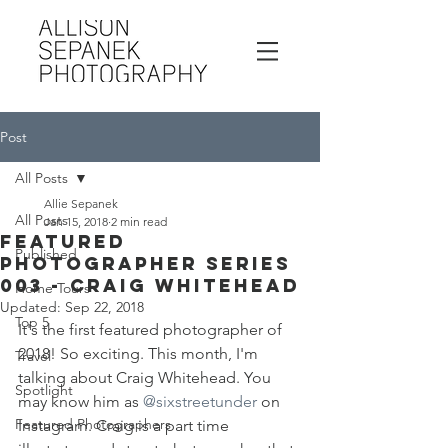
Post
All Posts
Allie Sepanek
All Posts
Jan 15, 2018
2 min read
Featured
Published
Photographer Series
003 - Craig Whitehead
Home Tours
Updated:
Sep 22, 2018
Top 5
It's the first featured photographer of 
2018! So exciting. This month, I'm 
Travel
talking about Craig Whitehead. You 
Spotlight
may know him as 
@sixstreetunder
 on 
Featured Photographers
Instagram. Craig is a part time 