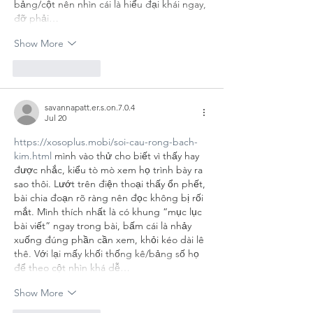
bảng/cột nên nhìn cái là hiểu đại khái ngay, 
đỡ phải…
Show More
Like
Reply
savannapatt.er.s.on.7.0.4
Jul 20
https://xosoplus.mobi/soi-cau-rong-bach-
kim.html
 mình vào thử cho biết vì thấy hay 
được nhắc, kiểu tò mò xem họ trình bày ra 
sao thôi. Lướt trên điện thoại thấy ổn phết, 
bài chia đoạn rõ ràng nên đọc không bị rối 
mắt. Mình thích nhất là có khung “mục lục 
bài viết” ngay trong bài, bấm cái là nhảy 
xuống đúng phần cần xem, khỏi kéo dài lê 
thê. Với lại mấy khối thống kê/bảng số họ 
để theo cột nhìn khá dễ…
Show More