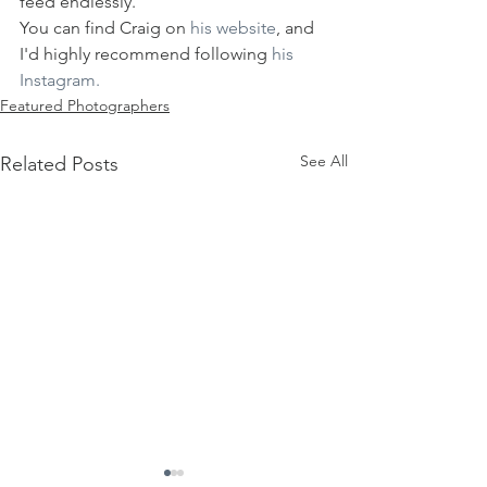
feed endlessly. 
You can find Craig on 
his website
, and 
I'd highly recommend following 
his 
Instagram.
Featured Photographers
See All
Related Posts