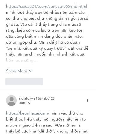
https://soicau247.com/soi-cau-366-mb.html
mình lướt thấy bạn bè nhắc nên bấm vào 
coi thử cho biết chứ không định ngồi soi số 
gì đâu. Vào cái là thấy trang chia mục rõ 
ràng, kiểu có mục lục ở trên nên kéo tới 
đâu cũng biết mình đang đọc phần nào, 
đỡ bị ngợp chữ. Mình để ý họ có đoạn 
“xem lại kết quả kỳ quay trước” đặt khá dễ 
thấy, nên ai chỉ muốn nhìn nhanh kết quả 
hôm qua cũng…
Show More
Like
Reply
nolafo.wle156+abc123
Jun 16
https://keonhacai.cam/
 mình vào thử cho 
biết thôi, kiểu thấy mọi người nhắc nên tò 
mò xem giao diện ra sao. Vừa mở lên là 
thấy bố cục khá “dễ thở”, không nhồi nhét 